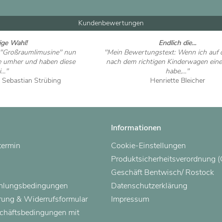
Kundenbewertungen
tige Wahl!
Endlich die...
r "Großraumlimusine" nun
"Mein Bewertungstext: Wenn ich auf 
e umher und haben diese
nach dem richtigen Kinderwagen eine
..."
habe,..."
d Sebastian Strübing
Henriette Bleicher
 ansehen
Artikel ansehen
Informationen
termin
Cookie-Einstellungen
Produktsicherheitsverordnung 
Geschäft Bentwisch/ Rostock
ahlungsbedingungen
Datenschutzerklärung
rung & Widerrufsformular
Impressum
chäftsbedingungen mit