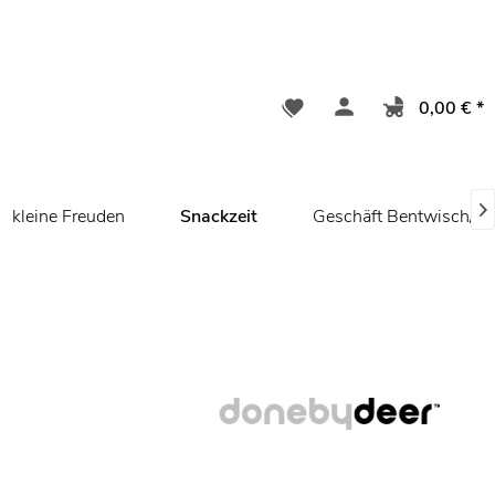
0,00 € *

kleine Freuden
Snackzeit
Geschäft Bentwisch/ R