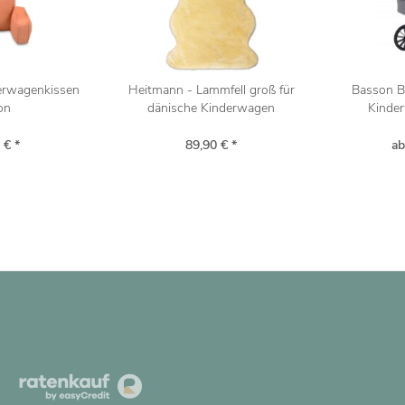
derwagenkissen
Heitmann - Lammfell groß für
Basson B
on
dänische Kinderwagen
Kinder
 € *
89,90 € *
ab