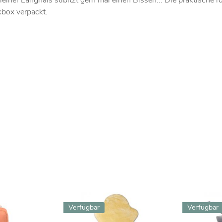
leiner Langhals stibitzt gern mal einen Bissen... Die praktische
kbox verpackt.
Verfügbar
Verfügbar