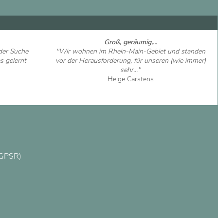
Groß, geräumig,...
der Suche
"Wir wohnen im Rhein-Main-Gebiet und standen
s gelernt
vor der Herausforderung, für unseren (wie immer)
sehr..."
Helge Carstens
Artikel ansehen
(GPSR)