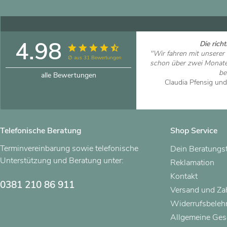
4.98
Die rich
"Wir fahren mit unsere
∅ aus 31 Bewertungen
schon über zwei Monat
bei
alle Bewertungen
Claudia Pfensig un
Artikel
Telefonische Beratung
Shop Service
Terminvereinbarung sowie telefonische
Dein Beratungs
Unterstützung und Beratung unter:
Reklamation
Kontakt
0381 210 86 911
Versand und Z
Widerrufsbeleh
Allgemeine Ges