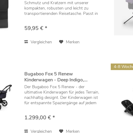
Schmutz und Kratzern mit unserer
kompakten, robusten und leicht zu
transportierenden Reisetasche. Passt in
Gepäckfächer (IATA-kompatibel) Haltbarer
und wasserabweisender Stoff
59,95 € *
Gepolsterter und...
Vergleichen
Merken
4-8 Woch
Bugaboo Fox 5 Renew
Kinderwagen - Deep Indigo,...
Der Bugaboo Fox 5 Renew - der
ultimative Kinderwagen für jedes Terrain,
nachhaltig designt. Der Kinderwagen ist
für entspannte Spaziergänge auf jedem
Untergrund ausgelegt und lässt sich mit
einer Hand falten, einstellen und
1.299,00 € *
manövrieren....
Vergleichen
Merken