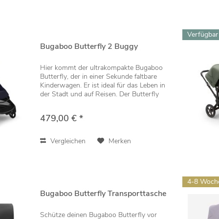
Verfügbar
Bugaboo Butterfly 2 Buggy
Hier kommt der ultrakompakte Bugaboo
Butterfly, der in einer Sekunde faltbare
Kinderwagen. Er ist ideal für das Leben in
der Stadt und auf Reisen. Der Butterfly
lässt sich blitzschnell zusammen- und
auseinanderfalten. Genieße absolute...
479,00 € *
Vergleichen
Merken
4-8 Woch
Bugaboo Butterfly Transporttasche
Schütze deinen Bugaboo Butterfly vor