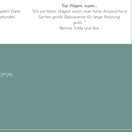
Top Wagen, super...
aden! Dank
"Ein perfekter Wagen wenn man hohe Ansprüche in
efunden.
Sachen große Babywanne für lange Nutzung,
gute..."
Bennie, Edda und Ilka
Artikel ansehen
(GPSR)