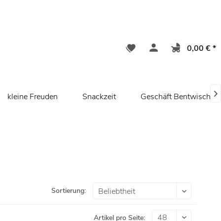
0,00 € *

kleine Freuden
Snackzeit
Geschäft Bentwisch/ R
Sortierung:
Artikel pro Seite: