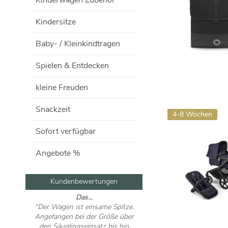
Kinderwagen Zubehör
Kindersitze
Baby- / Kleinkindtragen
Spielen & Entdecken
kleine Freuden
Snackzeit
4-8 Wochen
Sofort verfügbar
Angebote %
Kundenbewertungen
Das...
Groß, hell und...
"Der Wagen ist einsame Spitze.
"Danke an das Team vom
Angefangen bei der Größe über
Küstenkinderladen! Dank euch
den Säuglingseinsatz bis hin
habe ich meinen Traumwagen