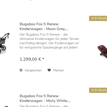
4-8 Woch
Bugaboo Fox 5 Renew
Kinderwagen - Moon Grey,...
Der Bugaboo Fox 5 Renew - der
ultimative Kinderwagen für jedes Terrain,
nachhaltig designt. Der Kinderwagen ist
für entspannte Spaziergänge auf jedem
Untergrund ausgelegt und lässt sich mit
einer Hand falten, einstellen und
1.299,00 € *
manövrieren....
Vergleichen
Merken
4-8 Woch
Bugaboo Fox 5 Renew
Kinderwagen - Misty White,...
Der Bugaboo Fox 5 Renew - der