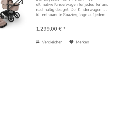
ultimative Kinderwagen für jedes Terrain,
nachhaltig designt. Der Kinderwagen ist
für entspannte Spaziergänge auf jedem
Untergrund ausgelegt und lässt sich mit
einer Hand falten, einstellen und
1.299,00 € *
manövrieren....
Vergleichen
Merken