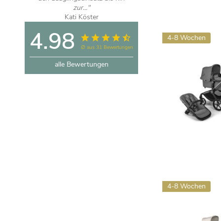
zur..."
gefunden. Unser..."
Kati Köster
Carolin H.
4.98
4-8 Wochen
∅ aus 31 Bewertungen
alle Bewertungen
4-8 Wochen