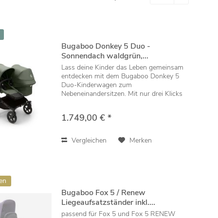
Bugaboo Donkey 5 Duo -
Sonnendach waldgrün,...
Lass deine Kinder das Leben gemeinsam
entdecken mit dem Bugaboo Donkey 5
Duo-Kinderwagen zum
Nebeneinandersitzen. Mit nur drei Klicks
lässt sich der Kinderwagen von einem
Einzel- in einen Doppelkinderwagen
1.749,00 € *
umwandeln, sodass deine kleinen...
Vergleichen
Merken
en
Bugaboo Fox 5 / Renew
Liegeaufsatzständer inkl....
passend für Fox 5 und Fox 5 RENEW