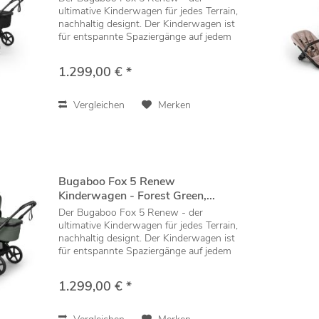
ultimative Kinderwagen für jedes Terrain,
nachhaltig designt. Der Kinderwagen ist
für entspannte Spaziergänge auf jedem
Untergrund ausgelegt und lässt sich mit
einer Hand falten, einstellen und
1.299,00 € *
manövrieren....
Vergleichen
Merken
Bugaboo Fox 5 Renew
Kinderwagen - Forest Green,...
Der Bugaboo Fox 5 Renew - der
ultimative Kinderwagen für jedes Terrain,
nachhaltig designt. Der Kinderwagen ist
für entspannte Spaziergänge auf jedem
Untergrund ausgelegt und lässt sich mit
einer Hand falten, einstellen und
1.299,00 € *
manövrieren....