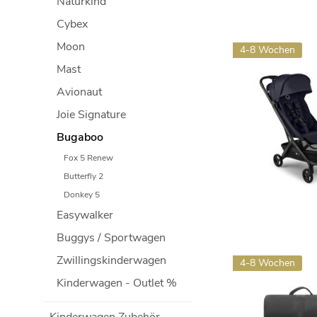
Naturkind
Cybex
Moon
4-8 Wochen
Mast
Avionaut
Joie Signature
Bugaboo
Fox 5 Renew
Butterfly 2
Donkey 5
Easywalker
Buggys / Sportwagen
Zwillingskinderwagen
4-8 Wochen
Kinderwagen - Outlet %