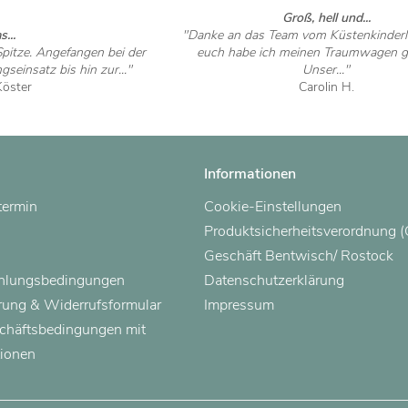
Groß, hell und...
s...
"Danke an das Team vom Küstenkinderl
pitze. Angefangen bei der
euch habe ich meinen Traumwagen g
seinsatz bis hin zur..."
Unser..."
Köster
Carolin H.
 ansehen
Artikel ansehen
Informationen
termin
Cookie-Einstellungen
Produktsicherheitsverordnung 
Geschäft Bentwisch/ Rostock
ahlungsbedingungen
Datenschutzerklärung
rung & Widerrufsformular
Impressum
chäftsbedingungen mit
ionen