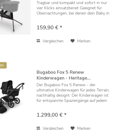
Tragbar und kompakt und sofort in nur
vier Klicks einsatzbereit Geeignet für
Übernachtungen, bei denen dein Baby in
seinem gewohnten Liegeaufsatz schlafen
kann Lässt sich mühelos kompakt
159,90 € *
zusammenfalten...
Vergleichen
Merken
en
Bugaboo Fox 5 Renew
Kinderwagen - Heritage...
Der Bugaboo Fox 5 Renew - der
ultimative Kinderwagen für jedes Terrain,
nachhaltig designt. Der Kinderwagen ist
für entspannte Spaziergänge auf jedem
Untergrund ausgelegt und lässt sich mit
einer Hand falten, einstellen und
1.299,00 € *
manövrieren....
Vergleichen
Merken