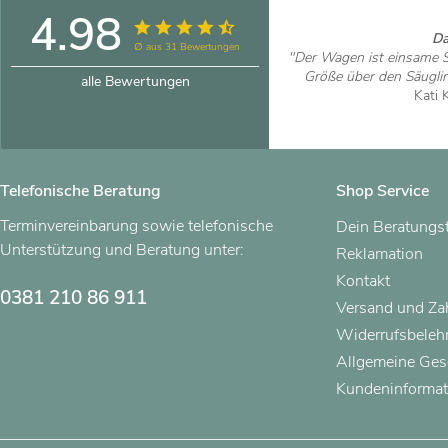
4.98
Da
∅ aus 31 Bewertungen
"Der Wagen ist einsame S
Größe über den Säugling
alle Bewertungen
Kati 
Artikel
Telefonische Beratung
Shop Service
Terminvereinbarung sowie telefonische
Dein Beratungs
Unterstützung und Beratung unter:
Reklamation
Kontakt
0381 210 86 911
Versand und Z
Widerrufsbeleh
Allgemeine Ges
Kundeninformat