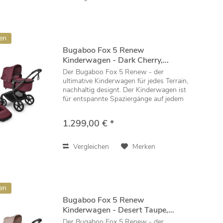
en
Bugaboo Fox 5 Renew
Kinderwagen - Dark Cherry,...
Der Bugaboo Fox 5 Renew - der
ultimative Kinderwagen für jedes Terrain,
nachhaltig designt. Der Kinderwagen ist
für entspannte Spaziergänge auf jedem
Untergrund ausgelegt und lässt sich mit
einer Hand falten, einstellen und
1.299,00 € *
manövrieren....
Vergleichen
Merken
en
Bugaboo Fox 5 Renew
Kinderwagen - Desert Taupe,...
Der Bugaboo Fox 5 Renew - der