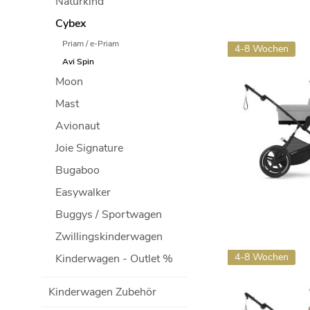
Naturkind
Cybex
Priam / e-Priam
4-8 Wochen
Avi Spin
Moon
Mast
Avionaut
Joie Signature
Bugaboo
Easywalker
Buggys / Sportwagen
Zwillingskinderwagen
4-8 Wochen
Kinderwagen - Outlet %
Kinderwagen Zubehör