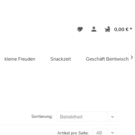
0,00 € *

kleine Freuden
Snackzeit
Geschäft Bentwisch/ R
Sortierung:
Artikel pro Seite: