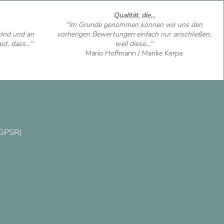
Qualität, die...
"Im Grunde genommen können wir uns den
elnd und an
vorherigen Bewertungen einfach nur anschließen,
t, dass..."
weil diese..."
Mario Hoffmann / Marike Kerpa
Artikel ansehen
(GPSR)