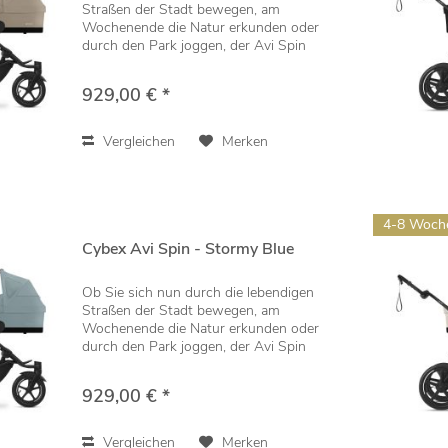
Straßen der Stadt bewegen, am
Wochenende die Natur erkunden oder
durch den Park joggen, der Avi Spin
bietet vom ersten Tag an die Flexibilität,
die eine moderne, aktive Familie braucht.
929,00 € *
Seine...
Vergleichen
Merken
4-8 Woch
Cybex Avi Spin - Stormy Blue
Ob Sie sich nun durch die lebendigen
Straßen der Stadt bewegen, am
Wochenende die Natur erkunden oder
durch den Park joggen, der Avi Spin
bietet vom ersten Tag an die Flexibilität,
die eine moderne, aktive Familie braucht.
929,00 € *
Seine...
Vergleichen
Merken