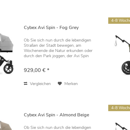
4-8 Woch
Cybex Avi Spin - Fog Grey
Ob Sie sich nun durch die lebendigen
Straßen der Stadt bewegen, am
Wochenende die Natur erkunden oder
durch den Park joggen, der Avi Spin
bietet vom ersten Tag an die Flexibilität,
die eine moderne, aktive Familie braucht.
929,00 € *
Seine...
Vergleichen
Merken
4-8 Woch
Cybex Avi Spin - Almond Beige
Ob Sie sich nun durch die lebendigen