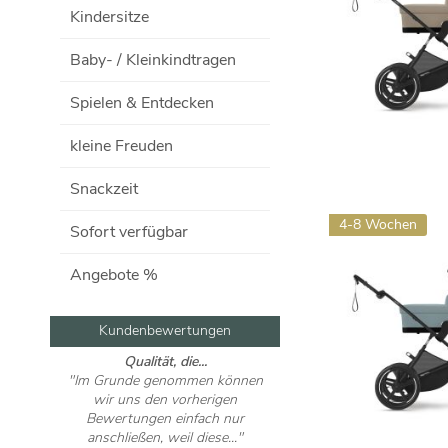
Kindersitze
Baby- / Kleinkindtragen
Spielen & Entdecken
kleine Freuden
Snackzeit
4-8 Wochen
Sofort verfügbar
Angebote %
Kundenbewertungen
Wir LIEBEN...
"Wir LIEBEN unseren Jedo Koda
V32! ❤️ Nach der tollen Beratung
von Katja im Showroom
Bentwisch..."