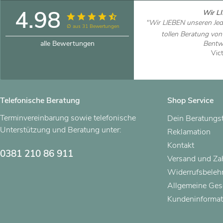
4.98
Wir LI
"Wir LIEBEN unseren Je
∅ aus 31 Bewertungen
tollen Beratung vo
alle Bewertungen
Bentwi
Vic
Artikel
Telefonische Beratung
Shop Service
Terminvereinbarung sowie telefonische
Dein Beratungs
Unterstützung und Beratung unter:
Reklamation
Kontakt
0381 210 86 911
Versand und Z
Widerrufsbeleh
Allgemeine Ges
Kundeninformat