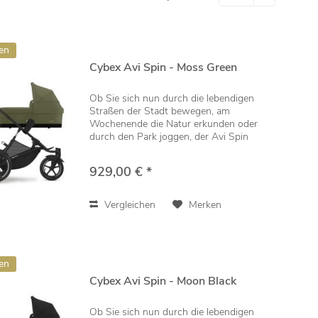
en
Cybex Avi Spin - Moss Green
Ob Sie sich nun durch die lebendigen
Straßen der Stadt bewegen, am
Wochenende die Natur erkunden oder
durch den Park joggen, der Avi Spin
bietet vom ersten Tag an die Flexibilität,
die eine moderne, aktive Familie braucht.
929,00 € *
Seine...
Vergleichen
Merken
en
Cybex Avi Spin - Moon Black
Ob Sie sich nun durch die lebendigen