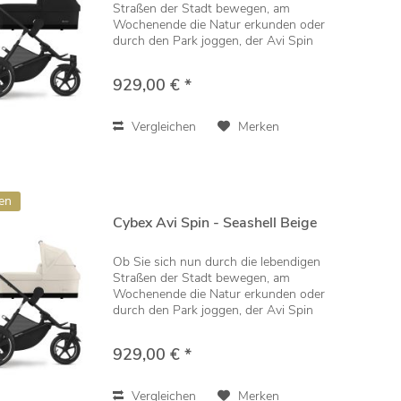
Straßen der Stadt bewegen, am
Wochenende die Natur erkunden oder
durch den Park joggen, der Avi Spin
bietet vom ersten Tag an die Flexibilität,
die eine moderne, aktive Familie braucht.
929,00 € *
Seine...
Vergleichen
Merken
en
Cybex Avi Spin - Seashell Beige
Ob Sie sich nun durch die lebendigen
Straßen der Stadt bewegen, am
Wochenende die Natur erkunden oder
durch den Park joggen, der Avi Spin
bietet vom ersten Tag an die Flexibilität,
die eine moderne, aktive Familie braucht.
929,00 € *
Seine...
Vergleichen
Merken