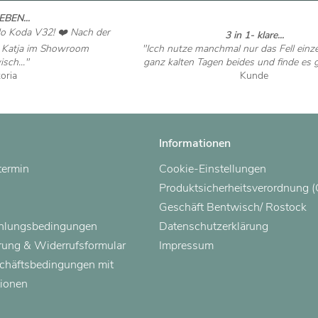
EBEN...
do Koda V32! ❤️ Nach der
3 in 1- klare...
n Katja im Showroom
"Icch nutze manchmal nur das Fell einz
sch..."
ganz kalten Tagen beides und finde es gu
toria
Kunde
 ansehen
Artikel ansehen
Informationen
termin
Cookie-Einstellungen
Produktsicherheitsverordnung 
Geschäft Bentwisch/ Rostock
ahlungsbedingungen
Datenschutzerklärung
rung & Widerrufsformular
Impressum
chäftsbedingungen mit
ionen