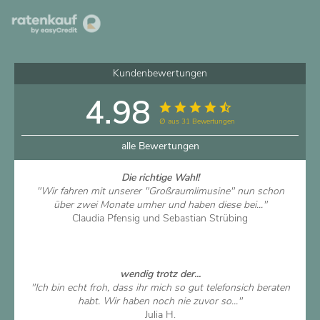
Kundenbewertungen
4.98
∅ aus 31 Bewertungen
alle Bewertungen
Die richtige Wahl!
"Wir fahren mit unserer "Großraumlimusine" nun schon
über zwei Monate umher und haben diese bei..."
Claudia Pfensig und Sebastian Strübing
Artikel ansehen
wendig trotz der...
"Ich bin echt froh, dass ihr mich so gut telefonsich beraten
habt. Wir haben noch nie zuvor so..."
Julia H.