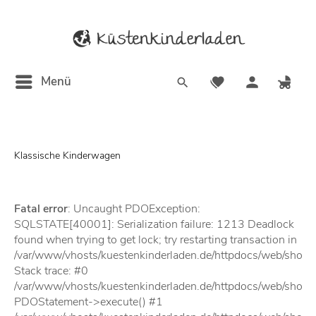
Menü
Klassische Kinderwagen
Fatal error
: Uncaught PDOException:
SQLSTATE[40001]: Serialization failure: 1213 Deadlock
found when trying to get lock; try restarting transaction in
/var/www/vhosts/kuestenkinderladen.de/httpdocs/web/sho
Stack trace: #0
/var/www/vhosts/kuestenkinderladen.de/httpdocs/web/shop
PDOStatement->execute() #1