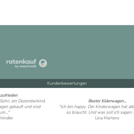
Kundenbewertungen
zufrieden
 Sohn, ein Dezemberkind,
Bester Kiderwagen...
Wagen gekauft und sind
"Ich bin happy. Der Kinderwagen hat al
um..."
so braucht. Und was soll ich sagen: d
chindler
Lina Martens
 ansehen
Artikel ansehen