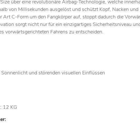
 i-Size über eine revolutionäre Airbag-Technologie, welche inn
nerhalb von Millisekunden ausgelöst und schützt Kopf, Nacken un
einer Art C-Form um den Fangkörper auf, stoppt dadurch die Vorw
ovation sorgt nicht nur für ein einzigartiges Sicherheitsniveau
des vorwärtsgerichteten Fahrens zu entscheiden.
onnenlicht und störenden visuellen Einflüssen
t: 12 KG
ier: