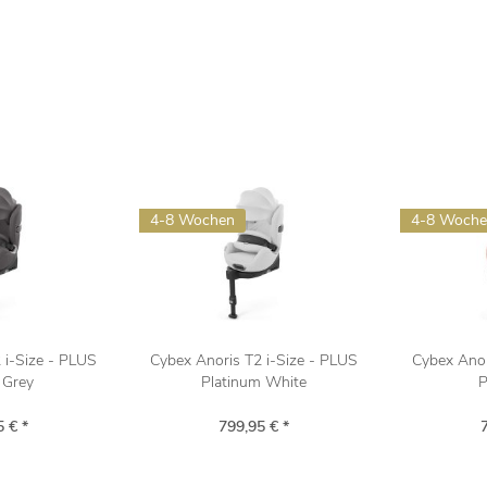
4-8 Wochen
4-8 Woch
 i-Size - PLUS
Cybex Anoris T2 i-Size - PLUS
Cybex Anor
 Grey
Platinum White
P
 € *
799,95 € *