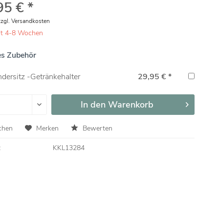
95 € *
zzgl. Versandkosten
eit 4-8 Wochen
s Zubehör
dersitz -Getränkehalter
29,95 € *
In den
Warenkorb
chen
Merken
Bewerten
:
KKL13284