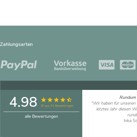
Zahlungsarten
4.98
Rundum 
"Wir haben für unseren
∅ aus 31 Bewertungen
letztes Jahr diesen 
rund
alle Bewertungen
Inka S
Artikel