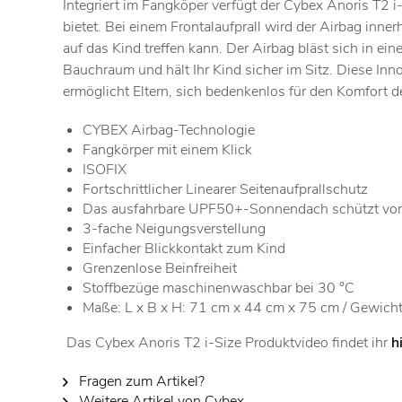
Integriert im Fangköper verfügt der Cybex Anoris T2
bietet. Bei einem Frontalaufprall wird der Airbag in
auf das Kind treffen kann. Der Airbag bläst sich in 
Bauchraum und hält Ihr Kind sicher im Sitz. Diese Inn
ermöglicht Eltern, sich bedenkenlos für den Komfort 
CYBEX Airbag-Technologie
Fangkörper mit einem Klick
ISOFIX
Fortschrittlicher Linearer Seitenaufprallschutz
Das ausfahrbare UPF50+-Sonnendach schützt vor S
3-fache Neigungsverstellung
Einfacher Blickkontakt zum Kind
Grenzenlose Beinfreiheit
Stoffbezüge maschinenwaschbar bei 30 °C
Maße: L x B x H: 71 cm x 44 cm x 75 cm / Gewich
Das Cybex Anoris T2 i-Size Produktvideo findet ihr
h
Fragen zum Artikel?
Weitere Artikel von Cybex