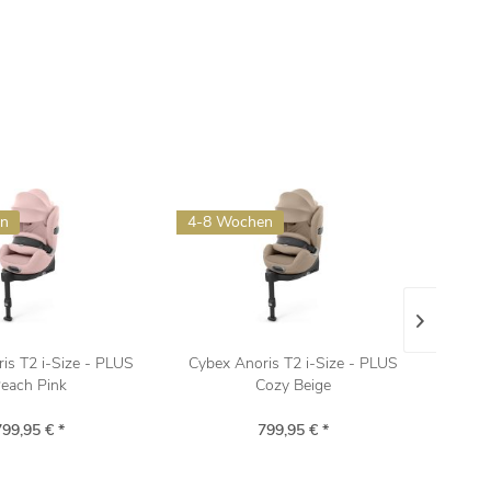
en
4-8 Wochen
4-8 
is T2 i-Size - PLUS
Cybex Anoris T2 i-Size - PLUS
Avi
each Pink
Cozy Beige
799,95 € *
799,95 € *