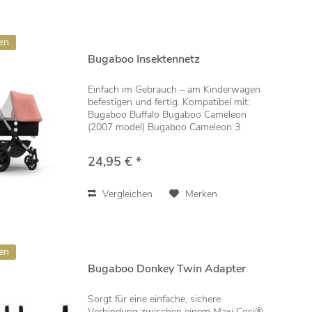
en
Bugaboo Insektennetz
Einfach im Gebrauch – am Kinderwagen
befestigen und fertig. Kompatibel mit:
Bugaboo Buffalo Bugaboo Cameleon
(2007 model) Bugaboo Cameleon 3
Bugaboo Cameleon 3 plus Bugaboo
Donkey Bugaboo Lynx Bugaboo Donkey
24,95 € *
2 Bugaboo Donkey 3 Bugaboo...
Vergleichen
Merken
en
Bugaboo Donkey Twin Adapter
Sorgt für eine einfache, sichere
Verbindung zwischen einem Maxi Cosi®