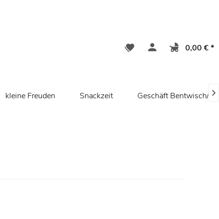
0,00 € *

kleine Freuden
Snackzeit
Geschäft Bentwisch/ R