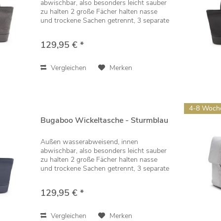
abwischbar, also besonders leicht sauber
zu halten 2 große Fächer halten nasse
und trockene Sachen getrennt, 3 separate
Clutchtaschen für übersichtliche
Organisation Inklusive dazu passender
129,95 € *
Wickelunterlage,...
Vergleichen
Merken
4-8 Woch
Bugaboo Wickeltasche - Sturmblau
Außen wasserabweisend, innen
abwischbar, also besonders leicht sauber
zu halten 2 große Fächer halten nasse
und trockene Sachen getrennt, 3 separate
Clutchtaschen für übersichtliche
Organisation Inklusive dazu passender
129,95 € *
Wickelunterlage,...
Vergleichen
Merken