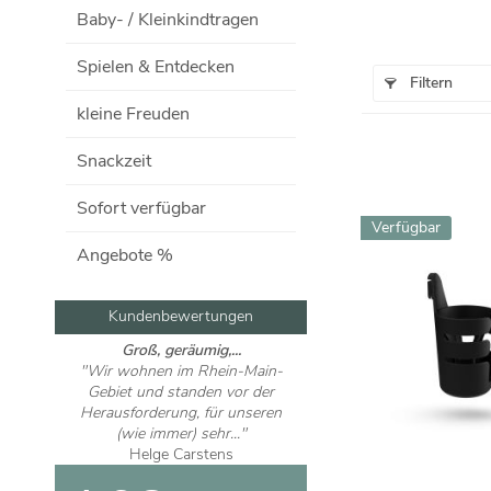
Baby- / Kleinkindtragen
Spielen & Entdecken
Filtern
kleine Freuden
Snackzeit
Sofort verfügbar
Verfügbar
Angebote %
Kundenbewertungen
Optimaler...
"Ich kann Frau Bleicher nur
zustimmen. Das Baby sollte von
Anfang an daran gewöhnt sein
im..."
Peter Grewe