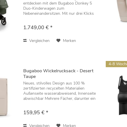
entdecken mit dem Bugaboo Donkey 5
Duo-Kinderwagen zum
Nebeneinandersitzen. Mit nur drei Klicks
lässt sich der Kinderwagen von einem
Einzel- in einen Doppelkinderwagen
1.749,00 € *
umwandeln, sodass deine kleinen...
Vergleichen
Merken
4-8 Woch
Bugaboo Wickelrucksack - Desert
Taupe
Neues, stilvolles Design aus 100 %
zertifizierten recycelten Materialien
Außenseite wasserabweisend, Innenseite
abwischbar Mehrere Fächer, darunter ein
17 Zoll großes Laptopfach, um
persönliche Gegenstände und
159,95 € *
Babyutensilien zu...
Vergleichen
Merken