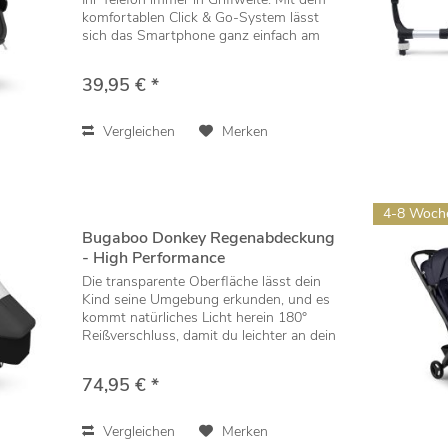
komfortablen Click & Go-System lässt
sich das Smartphone ganz einfach am
Schiebebügel Ihres Bugaboo
Kinderwagens befestigen. Und dank der
39,95 € *
universellen,...
Vergleichen
Merken
4-8 Woch
Bugaboo Donkey Regenabdeckung
- High Performance
Die transparente Oberfläche lässt dein
Kind seine Umgebung erkunden, und es
kommt natürliches Licht herein 180°
Reißverschluss, damit du leichter an dein
Kind herankannst 180° Reflektorstreifen
für gute Sichtbarkeit bei abendlichen...
74,95 € *
Vergleichen
Merken