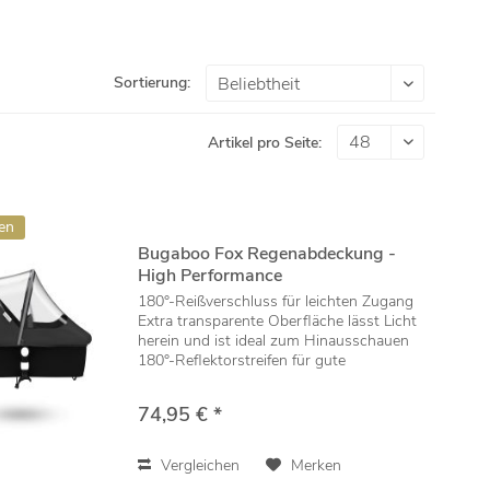
Sortierung:
Artikel pro Seite:
en
Bugaboo Fox Regenabdeckung -
High Performance
180°-Reißverschluss für leichten Zugang
Extra transparente Oberfläche lässt Licht
herein und ist ideal zum Hinausschauen
180°-Reflektorstreifen für gute
Sichtbarkeit im Dunkeln Integrierte Mesh-
Belüftungsöffnung für optimale
74,95 € *
Ventilation...
Vergleichen
Merken