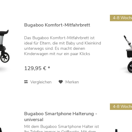
4-8 Woch
Bugaboo Komfort-Mitfahrbrett
Das Bugaboo Komfort-Mitfahrbrett ist
ideal für Eltern, die mit Baby und Kleinkind
unterwegs sind. Es macht deinen
Kinderwagen mit nur ein paar Klicks
vielseitiger nutzbar, so dass du lange
Spaziergänge mit deinen Kindern machen
129,95 € *
kannst....
Vergleichen
Merken
4-8 Woch
Bugaboo Smartphone Halterung -
universal
Mit dem Bugaboo Smartphone Halter ist
Ihr Telefon immer in Griffweite. Mit dem