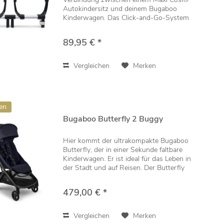
Autokindersitz und deinem Bugaboo
Kinderwagen. Das Click-and-Go-System
erledigt den Wechsel zwischen Auto und
Kinderwagen spielend leicht. Passt zu
89,95 € *
folgenden...
Vergleichen
Merken
en
Bugaboo Butterfly 2 Buggy
Hier kommt der ultrakompakte Bugaboo
Butterfly, der in einer Sekunde faltbare
Kinderwagen. Er ist ideal für das Leben in
der Stadt und auf Reisen. Der Butterfly
lässt sich blitzschnell zusammen- und
auseinanderfalten. Genieße absolute...
479,00 € *
Vergleichen
Merken