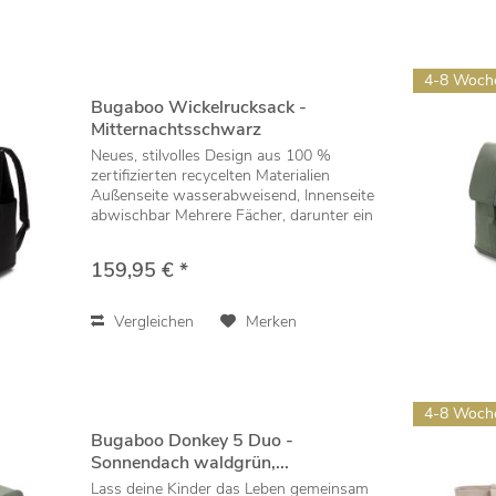
4-8 Woch
Bugaboo Wickelrucksack -
Mitternachtsschwarz
Neues, stilvolles Design aus 100 %
zertifizierten recycelten Materialien
Außenseite wasserabweisend, Innenseite
abwischbar Mehrere Fächer, darunter ein
17 Zoll großes Laptopfach, um
persönliche Gegenstände und
159,95 € *
Babyutensilien zu...
Vergleichen
Merken
4-8 Woch
Bugaboo Donkey 5 Duo -
Sonnendach waldgrün,...
Lass deine Kinder das Leben gemeinsam