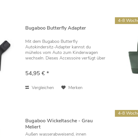
4-8 Woch
Bugaboo Butterfly Adapter
Mit dem Bugaboo Butterfly
Autokindersitz-Adapter kannst du
mühelos vom Auto zum Kinderwagen
wechseln. Dieses Accessoire verfügt über
ein Click-and-Go-Befestigungssystem,
sodass du dein Baby in nur wenigen
54,95 € *
Sekunden vom Kinderwagen auf den...
Vergleichen
Merken
4-8 Woch
Bugaboo Wickeltasche - Grau
Meliert
Außen wasserabweisend, innen