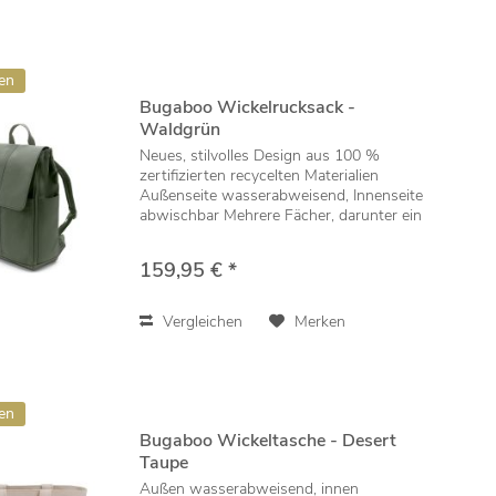
en
Bugaboo Wickelrucksack -
Waldgrün
Neues, stilvolles Design aus 100 %
zertifizierten recycelten Materialien
Außenseite wasserabweisend, Innenseite
abwischbar Mehrere Fächer, darunter ein
17 Zoll großes Laptopfach, um
persönliche Gegenstände und
159,95 € *
Babyutensilien zu...
Vergleichen
Merken
en
Bugaboo Wickeltasche - Desert
Taupe
Außen wasserabweisend, innen