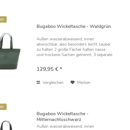
en
Bugaboo Wickeltasche - Waldgrün
Außen wasserabweisend, innen
abwischbar, also besonders leicht sauber
zu halten 2 große Fächer halten nasse
und trockene Sachen getrennt, 3 separate
Clutchtaschen für übersichtliche
Organisation Inklusive dazu passender
129,95 € *
Wickelunterlage,...
Vergleichen
Merken
en
Bugaboo Wickeltasche -
Mitternachtsschwarz
Außen wasserabweisend, innen