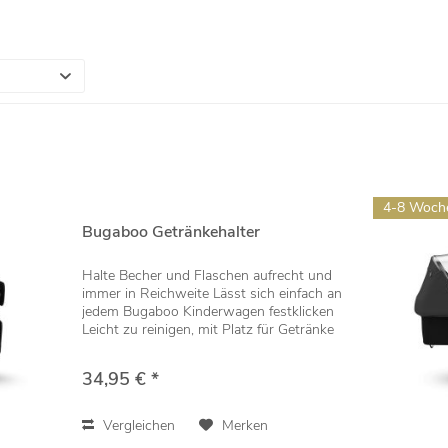
4-8 Woch
Bugaboo Getränkehalter
Halte Becher und Flaschen aufrecht und
immer in Reichweite Lässt sich einfach an
jedem Bugaboo Kinderwagen festklicken
Leicht zu reinigen, mit Platz für Getränke
bis zu 500 ml (nicht für heiße Getränke
geeignet) Kompatibel mit: Bugaboo...
34,95 € *
Vergleichen
Merken