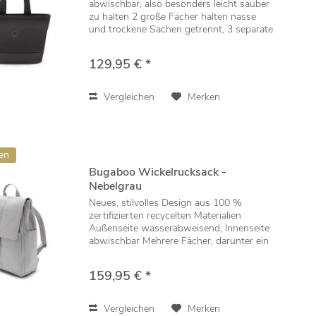
abwischbar, also besonders leicht sauber
zu halten 2 große Fächer halten nasse
und trockene Sachen getrennt, 3 separate
Clutchtaschen für übersichtliche
Organisation Inklusive dazu passender
129,95 € *
Wickelunterlage,...
Vergleichen
Merken
en
Bugaboo Wickelrucksack -
Nebelgrau
Neues, stilvolles Design aus 100 %
zertifizierten recycelten Materialien
Außenseite wasserabweisend, Innenseite
abwischbar Mehrere Fächer, darunter ein
17 Zoll großes Laptopfach, um
persönliche Gegenstände und
159,95 € *
Babyutensilien zu...
Vergleichen
Merken