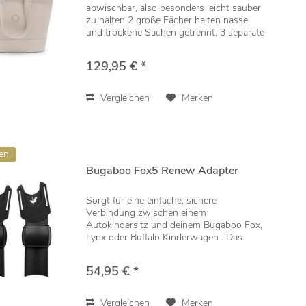
abwischbar, also besonders leicht sauber
zu halten 2 große Fächer halten nasse
und trockene Sachen getrennt, 3 separate
Clutchtaschen für übersichtliche
Organisation Inklusive dazu passender
129,95 € *
Wickelunterlage,...
Vergleichen
Merken
en
Bugaboo Fox5 Renew Adapter
Sorgt für eine einfache, sichere
Verbindung zwischen einem
Autokindersitz und deinem Bugaboo Fox,
Lynx oder Buffalo Kinderwagen . Das
Click-and-Go-System erledigt den
Wechsel zwischen Auto und
54,95 € *
Kinderwagen spielend leicht. Der Adapter
ist...
Vergleichen
Merken