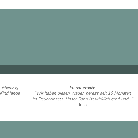
er Meinung
Immer wieder
Kind lange
"Wir haben diesen Wagen bereits seit 10 Monaten
im Dauereinsatz. Unser Sohn ist wirklich groß und..."
Julia
Artikel ansehen