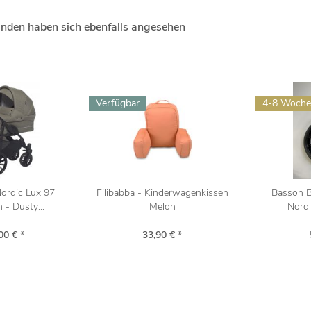
nden haben sich ebenfalls angesehen
Verfügbar
4-8 Woch
ordic Lux 97
Filibabba - Kinderwagenkissen
Basson B
- Dusty...
Melon
Nordi
00 € *
33,90 € *