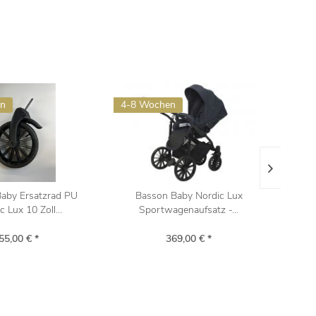
en
4-8 Wochen
Verfü
aby Ersatzrad PU
Basson Baby Nordic Lux
Heit
c Lux 10 Zoll...
Sportwagenaufsatz -...
d
55,00 € *
369,00 € *