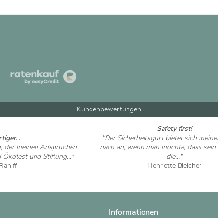
Kundenbewertungen
Safety first!
tiger...
"Der Sicherheitsgurt bietet sich mein
n, der meinen Ansprüchen
nach an, wenn man möchte, dass sein 
 Ökotest und Stiftung..."
die..."
Rahlff
Henriette Bleicher
 ansehen
Artikel ansehen
Informationen