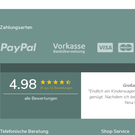
Zahlungsarten
4.98
Großar
∅ aus 31 Bewertungen
"Endlich ein Kinderwage
genügt. Nachdem ich bei
alle Bewertungen
Nina 
Artikel
Telefonische Beratung
Shop Service