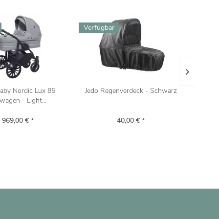
Verfügbar
4-8 
aby Nordic Lux 85
Jedo Regenverdeck - Schwarz
Ba
wagen - Light...
 969,00 € *
40,00 € *