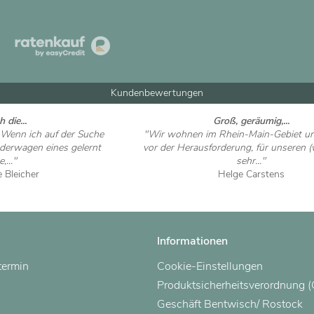
Kundenbewertungen
h die...
Groß, geräumig,...
 Wenn ich auf der Suche
"Wir wohnen im Rhein-Main-Gebiet u
nderwagen eines gelernt
vor der Herausforderung, für unseren 
,..."
sehr..."
e Bleicher
Helge Carstens
 ansehen
Artikel ansehen
Informationen
termin
Cookie-Einstellungen
Produktsicherheitsverordnung 
Geschäft Bentwisch/ Rostock