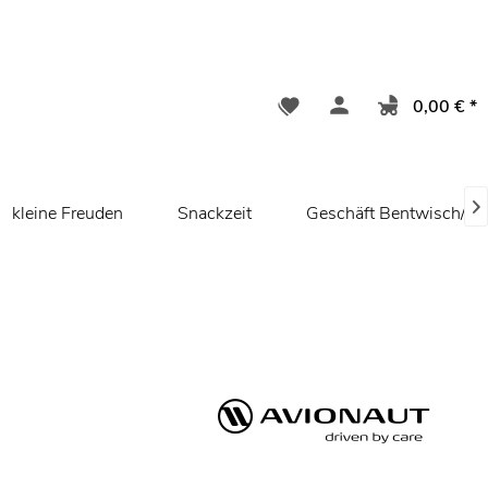
0,00 € *

kleine Freuden
Snackzeit
Geschäft Bentwisch/ R