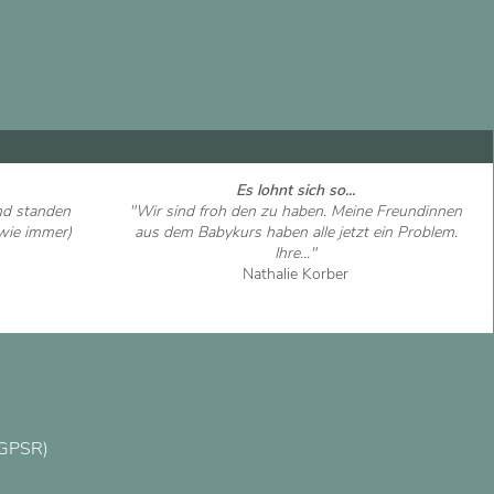
Es lohnt sich so...
nd standen
"Wir sind froh den zu haben. Meine Freundinnen
(wie immer)
aus dem Babykurs haben alle jetzt ein Problem.
Ihre..."
Nathalie Korber
Artikel ansehen
(GPSR)