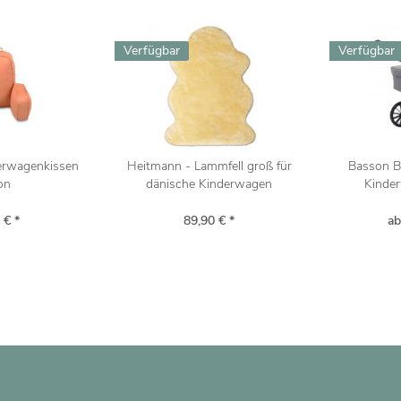
Verfügbar
Verfügbar
derwagenkissen
Heitmann - Lammfell groß für
Basson B
on
dänische Kinderwagen
Kinder
 € *
89,90 € *
ab