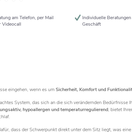
tung am Telefon, per Mail
Individuelle Beratungen
 Videocall
Geschäft
misse eingehen, wenn es um
Sicherheit, Komfort und Funktionali
dachtes System, das sich an die sich verändernden Bedürfnisse I
ungsaktiv, hypoallergen und temperaturregulierend
, bietet Ih
hlaf.
afür, dass der Schwerpunkt direkt unter dem Sitz liegt, was ein