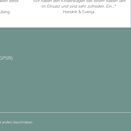
ben diese
"Wir haben den Kinderwagen seit einem halben Jahr
im Einsatz und sind sehr zufrieden. Ein..."
rübing
Hendrik & Svenja
Artikel ansehen
(GPSR)
 anders beschrieben