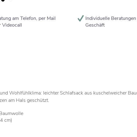
tung am Telefon, per Mail
Individuelle Beratungen
 Videocall
Geschäft
 und Wohlfühlklima: leichter Schlafsack aus kuschelweicher Ba
zen am Hals geschützt.
O-Baumwolle
74 cm)