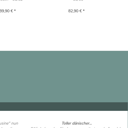
89,90 € *
82,90 € *
usine" nun
Toller dänischer...