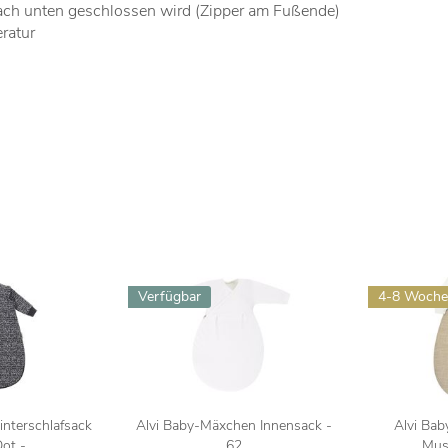
nach unten geschlossen wird (Zipper am Fußende)
ratur
Verfügbar
4-8 Woch
nterschlafsack
Alvi Baby-Mäxchen Innensack -
Alvi Bab
t -...
62
Mus