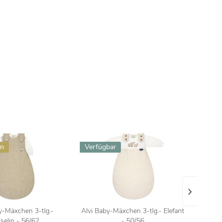
en
Verfügbar
Verfü
y-Mäxchen 3-tlg.-
Alvi Baby-Mäxchen 3-tlg.- Elefant
Alvi B
selin - 56/62
- 50/56