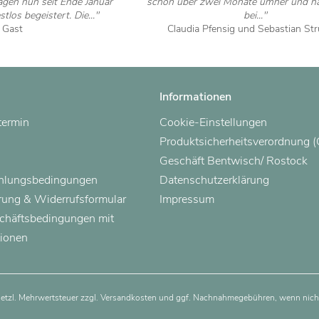
gen nun seit Ende Januar
schon über zwei Monate umher und ha
tlos begeistert. Die..."
bei..."
a Gast
Claudia Pfensig und Sebastian St
 ansehen
Artikel ansehen
Informationen
termin
Cookie-Einstellungen
Produktsicherheitsverordnung 
Geschäft Bentwisch/ Rostock
ahlungsbedingungen
Datenschutzerklärung
rung & Widerrufsformular
Impressum
chäftsbedingungen mit
ionen
esetzl. Mehrwertsteuer zzgl.
Versandkosten
und ggf. Nachnahmegebühren, wenn nicht