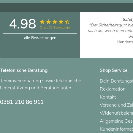
4.98
Safety
"Der Sicherheitsgurt bi
∅ aus 31 Bewertungen
nach an, wenn man möch
die
alle Bewertungen
Henriett
Artikel
Telefonische Beratung
Shop Service
Terminvereinbarung sowie telefonische
Dein Beratungs
Unterstützung und Beratung unter:
Reklamation
Kontakt
0381 210 86 911
Versand und Z
Widerrufsbeleh
Allgemeine Ges
Kundeninformat