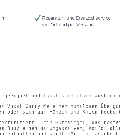
 im
Reparatur- und Ersatzteilservice
vor Ort und per Versand
) geeignet und lässt sich flach ausbreiten. T
er Voksi Carry Me einen nahtlosen Übergang vo
en oder sich auf Händen und Knien hochdrücken
zertifiziert – ein Gütesiegel, das bestätigt,
em Baby einen atmungsaktiven, komfortablen un
ng enthalten und sorgt für eine weiche Liegef