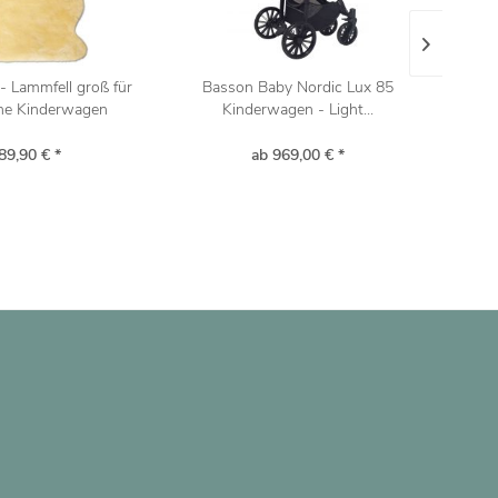
- Lammfell groß für
Basson Baby Nordic Lux 85
Jedo
he Kinderwagen
Kinderwagen - Light...
89,90 € *
ab 969,00 € *