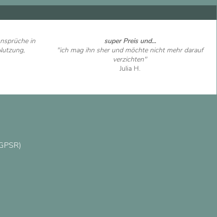
nsprüche in
super Preis und...
Nutzung,
"ich mag ihn sher und möchte nicht mehr darauf
verzichten"
Julia H.
Artikel ansehen
(GPSR)