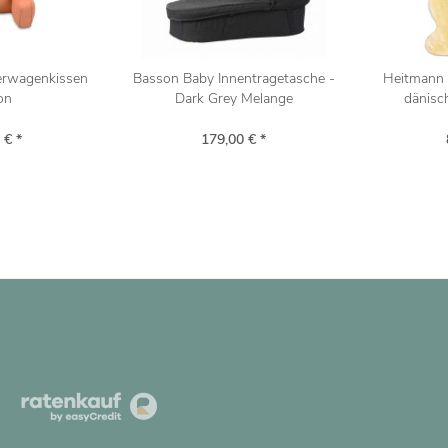
derwagenkissen
Basson Baby Innentragetasche -
Heitmann 
on
Dark Grey Melange
dänisc
 € *
179,00 € *