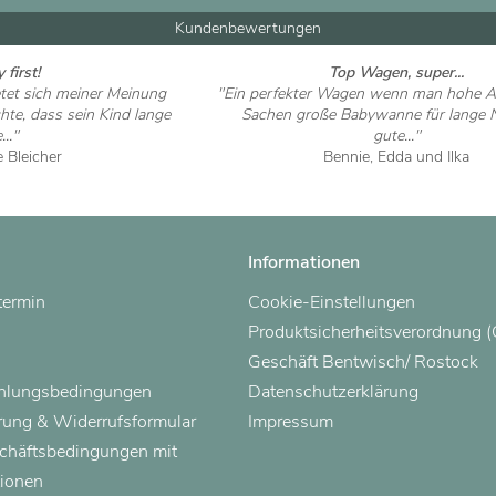
Kundenbewertungen
 first!
Top Wagen, super...
etet sich meiner Meinung
"Ein perfekter Wagen wenn man hohe A
te, dass sein Kind lange
Sachen große Babywanne für lange 
..."
gute..."
e Bleicher
Bennie, Edda und Ilka
 ansehen
Artikel ansehen
Informationen
termin
Cookie-Einstellungen
Produktsicherheitsverordnung 
Geschäft Bentwisch/ Rostock
ahlungsbedingungen
Datenschutzerklärung
rung & Widerrufsformular
Impressum
chäftsbedingungen mit
ionen