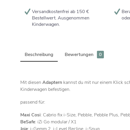
Versandkostenfrei ab 150 €
Bera
Bestellwert. Ausgenommen
oder
Kinderwagen.
Beschreibung
Bewertungen
0
Mit diesen
Adaptern
kannst du mit nur einem Klick sc
Kinderwagen befestigen.
passend für:
Maxi Cosi
: Cabrio fix i-Size, Pebble, Pebble Plus, Pe
BeSafe
: iZi Go modular / X1
Joie
: i-Gemm 2, i-Level Recline, i-Snug