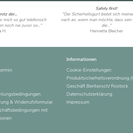
Safety first!
otz der...
"Der Sicherheitsgurt bietet sich mein
ihr mich so gut telefonsich
nach an, wenn man möchte, dass sein 
n noch nie zuvor so..."
die..."
ia H.
Henriette Bleicher
 ansehen
Artikel ansehen
Informationen
termin
Cookie-Einstellungen
Produktsicherheitsverordnung 
Geschäft Bentwisch/ Rostock
ahlungsbedingungen
Datenschutzerklärung
rung & Widerrufsformular
Impressum
chäftsbedingungen mit
ionen