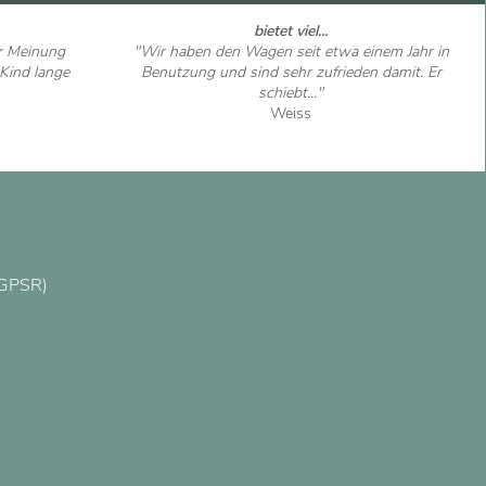
bietet viel...
er Meinung
"Wir haben den Wagen seit etwa einem Jahr in
Kind lange
Benutzung und sind sehr zufrieden damit. Er
schiebt..."
Weiss
Artikel ansehen
(GPSR)