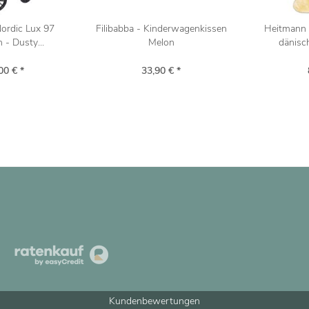
ordic Lux 97
Filibabba - Kinderwagenkissen
Heitmann 
- Dusty...
Melon
dänisc
00 € *
33,90 € *
Kundenbewertungen