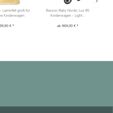
- Lammfell groß für
Basson Baby Nordic Lux 85
Jedo
he Kinderwagen
Kinderwagen - Light...
89,90 € *
ab 969,00 € *