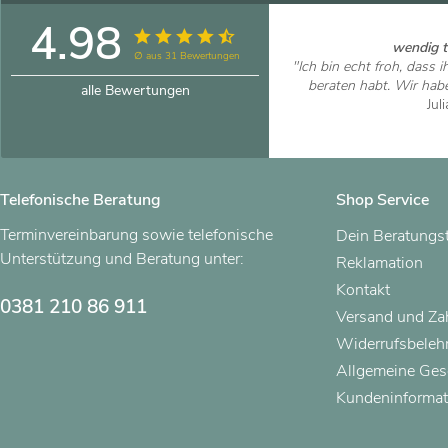
4.98
wendig tr
∅ aus 31 Bewertungen
"Ich bin echt froh, dass 
beraten habt. Wir habe
alle Bewertungen
Jul
Artikel
Telefonische Beratung
Shop Service
Terminvereinbarung sowie telefonische
Dein Beratungs
Unterstützung und Beratung unter:
Reklamation
Kontakt
0381 210 86 911
Versand und Z
Widerrufsbeleh
Allgemeine Ges
Kundeninformat