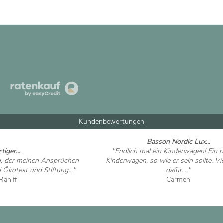
Kundenbewertungen
Basson Nordic Lux...
tiger...
"Endlich mal ein Kinderwagen! Ein ri
n, der meinen Ansprüchen
Kinderwagen, so wie er sein sollte. V
 Ökotest und Stiftung..."
dafür...."
Rahlff
Carmen
 ansehen
Artikel ansehen