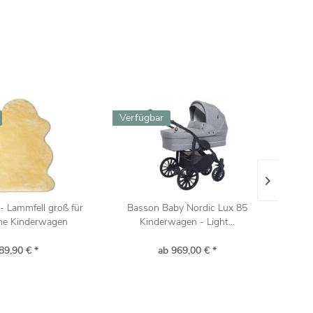
Verfügbar
Verfü
- Lammfell groß für
Basson Baby Nordic Lux 85
Jedo
he Kinderwagen
Kinderwagen - Light...
89,90 € *
ab 969,00 € *