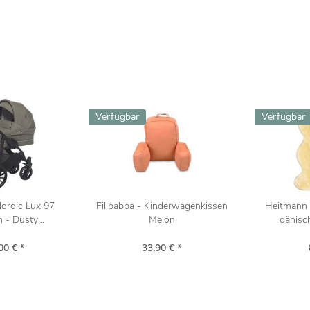
Verfügbar
Verfügbar
ordic Lux 97
Filibabba - Kinderwagenkissen
Heitmann 
- Dusty...
Melon
dänisc
00 € *
33,90 € *