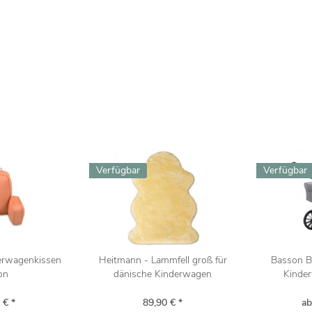
Verfügbar
Verfügbar
derwagenkissen
Heitmann - Lammfell groß für
Basson B
on
dänische Kinderwagen
Kinder
 € *
89,90 € *
ab