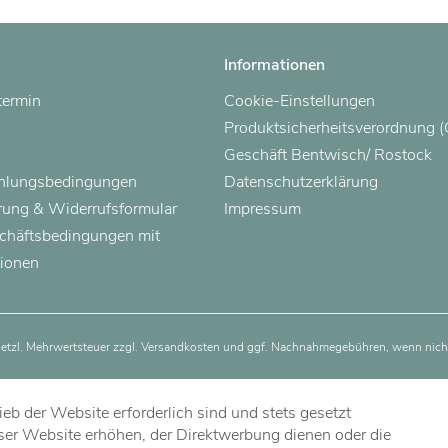
Informationen
termin
Cookie-Einstellungen
Produktsicherheitsverordnung 
Geschäft Bentwisch/ Rostock
ahlungsbedingungen
Datenschutzerklärung
rung & Widerrufsformular
Impressum
chäftsbedingungen mit
ionen
esetzl. Mehrwertsteuer zzgl.
Versandkosten
und ggf. Nachnahmegebühren, wenn nicht
eb der Website erforderlich sind und stets gesetzt
ser Website erhöhen, der Direktwerbung dienen oder die