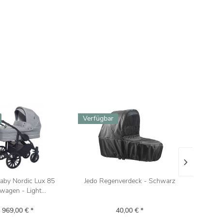
Verfügbar
4-8 
aby Nordic Lux 85
Jedo Regenverdeck - Schwarz
Ba
wagen - Light...
 969,00 € *
40,00 € *