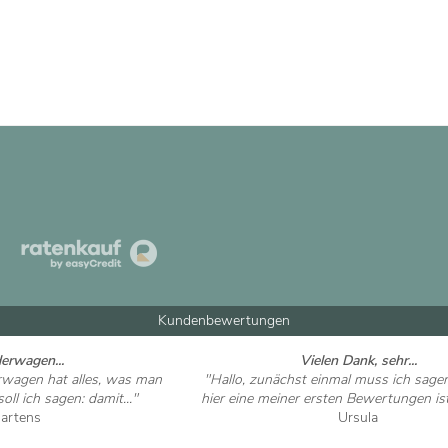
Kundenbewertungen
derwagen...
Vielen Dank, sehr...
erwagen hat alles, was man
"Hallo, zunächst einmal muss ich sage
ll ich sagen: damit..."
hier eine meiner ersten Bewertungen ist 
Martens
Ursula
 ansehen
Artikel ansehen