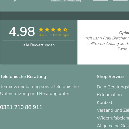
4.98
Optim
∅ aus 31 Bewertungen
"Ich kann Frau Bleicher
sollte von Anfang an d
alle Bewertungen
Peter
Artikel
Telefonische Beratung
Shop Service
Terminvereinbarung sowie telefonische
Dein Beratungs
Unterstützung und Beratung unter:
Reklamation
Kontakt
0381 210 86 911
Versand und Z
Widerrufsbeleh
Allgemeine Ges