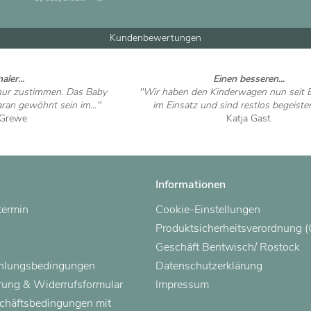
Kundenbewertungen
aler...
Einen besseren...
 nur zustimmen. Das Baby
"Wir haben den Kinderwagen nun seit 
aran gewöhnt sein im..."
im Einsatz und sind restlos begeistert
 Grewe
Katja Gast
 ansehen
Artikel ansehen
Informationen
termin
Cookie-Einstellungen
Produktsicherheitsverordnung 
Geschäft Bentwisch/ Rostock
ahlungsbedingungen
Datenschutzerklärung
rung & Widerrufsformular
Impressum
chäftsbedingungen mit