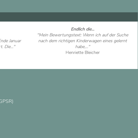
Endlich die...
"Mein Bewertungstext: Wenn ich auf der Suche
Ende Januar
nach dem richtigen Kinderwagen eines gelernt
. Die..."
habe,..."
Henriette Bleicher
Artikel ansehen
(GPSR)