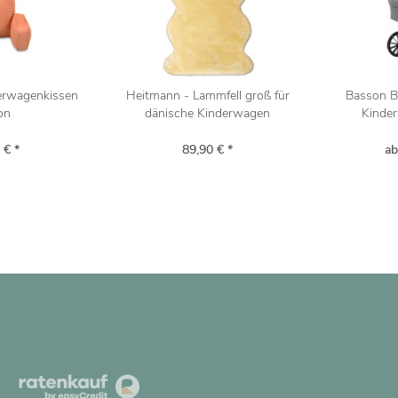
derwagenkissen
Heitmann - Lammfell groß für
Basson B
on
dänische Kinderwagen
Kinder
 € *
89,90 € *
ab