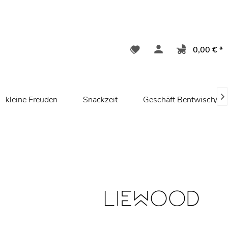
0,00 € *

kleine Freuden
Snackzeit
Geschäft Bentwisch/ R