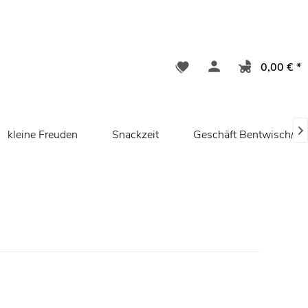
0,00 € *

kleine Freuden
Snackzeit
Geschäft Bentwisch/ R