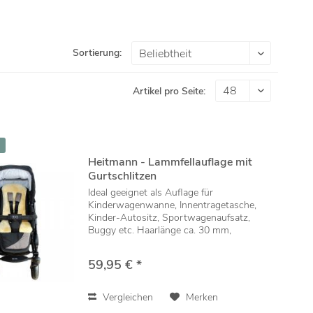
Sortierung:
Artikel pro Seite:
Heitmann - Lammfellauflage mit
Gurtschlitzen
Ideal geeignet als Auflage für
Kinderwagenwanne, Innentragetasche,
Kinder-Autositz, Sportwagenaufsatz,
Buggy etc. Haarlänge ca. 30 mm,
geschoren Unterfüttert mit
Baumwollstoff Mit Gurtschlitzen Größe:
59,95 € *
77 x 35 cm Handwäsche max. 30° C mit...
Vergleichen
Merken