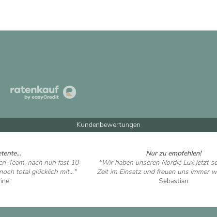
Kundenbewertungen
ente...
Nur zu empfehlen!
en-Team, nach nun fast 10
"Wir haben unseren Nordic Lux jetzt s
ch total glücklich mit..."
Zeit im Einsatz und freuen uns immer wi
nine
Sebastian
 ansehen
Artikel ansehen