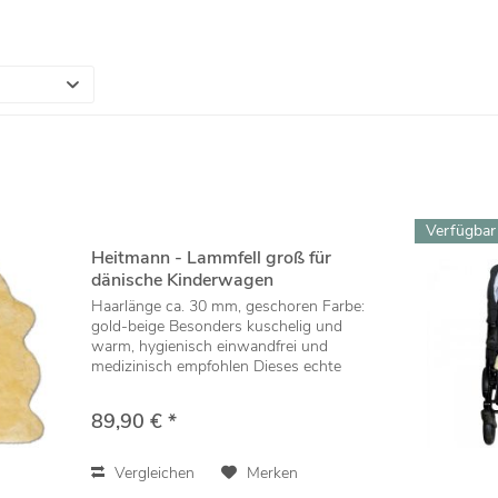
Verfügbar
Heitmann - Lammfell groß für
dänische Kinderwagen
Haarlänge ca. 30 mm, geschoren Farbe:
gold-beige Besonders kuschelig und
warm, hygienisch einwandfrei und
medizinisch empfohlen Dieses echte
Lammfell vermittelt Ihrem Liebling
natürliche Nestwärme
89,90 € *
Temperaturausgleichend: warm im
Winter,...
Vergleichen
Merken