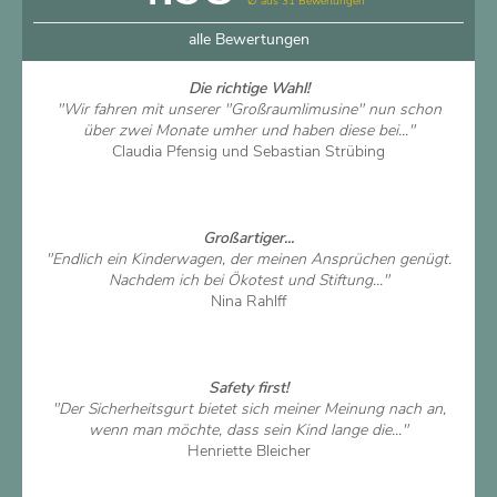
∅ aus 31 Bewertungen
alle Bewertungen
Die richtige Wahl!
"Wir fahren mit unserer "Großraumlimusine" nun schon
über zwei Monate umher und haben diese bei..."
Claudia Pfensig und Sebastian Strübing
Artikel ansehen
Großartiger...
"Endlich ein Kinderwagen, der meinen Ansprüchen genügt.
Nachdem ich bei Ökotest und Stiftung..."
Nina Rahlff
Artikel ansehen
Safety first!
"Der Sicherheitsgurt bietet sich meiner Meinung nach an,
wenn man möchte, dass sein Kind lange die..."
Henriette Bleicher
Artikel ansehen