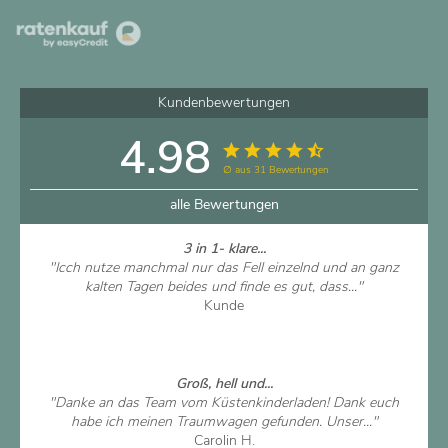
Kundenbewertungen
4.98
∅ aus 31 Bewertungen
alle Bewertungen
3 in 1- klare...
"Icch nutze manchmal nur das Fell einzelnd und an ganz
kalten Tagen beides und finde es gut, dass..."
Kunde
Artikel ansehen
Groß, hell und...
"Danke an das Team vom Küstenkinderladen! Dank euch
habe ich meinen Traumwagen gefunden. Unser..."
Carolin H.