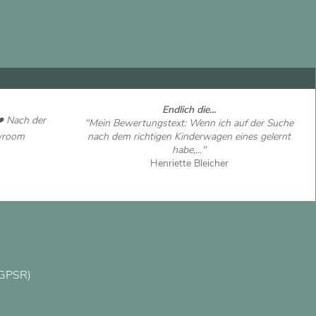
Endlich die...
️ Nach der
"Mein Bewertungstext: Wenn ich auf der Suche
owroom
nach dem richtigen Kinderwagen eines gelernt
habe,..."
Henriette Bleicher
Artikel ansehen
(GPSR)