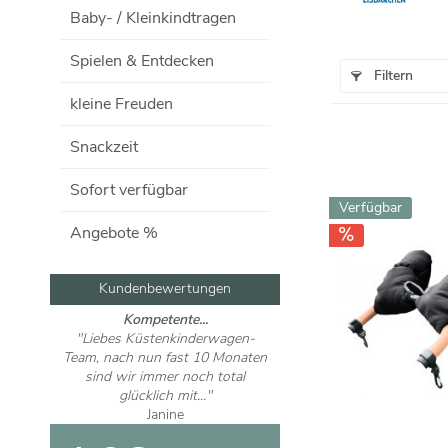
Baby- / Kleinkindtragen
Spielen & Entdecken
Filtern
kleine Freuden
Snackzeit
Sofort verfügbar
Verfügbar
Angebote %
Kundenbewertungen
Kompetente...
"Liebes Küstenkinderwagen-
Team, nach nun fast 10 Monaten
sind wir immer noch total
glücklich mit..."
Janine
Wir LIEBEN...
"Wir LIEBEN unseren Jedo Koda