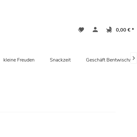
0,00 € *

kleine Freuden
Snackzeit
Geschäft Bentwisch/ R