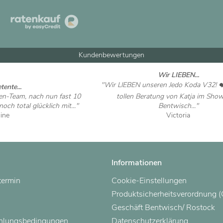
Kundenbewertungen
Wir LIEBEN...
"Wir LIEBEN unseren Jedo Koda V32! ❤
ente...
en-Team, nach nun fast 10
tollen Beratung von Katja im Sh
ch total glücklich mit..."
Bentwisch..."
nine
Victoria
 ansehen
Artikel ansehen
Informationen
termin
Cookie-Einstellungen
Produktsicherheitsverordnung 
Geschäft Bentwisch/ Rostock
ahlungsbedingungen
Datenschutzerklärung