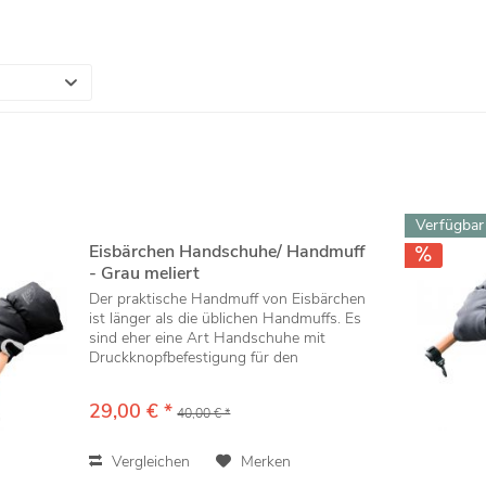
Verfügbar
Eisbärchen Handschuhe/ Handmuff
- Grau meliert
Der praktische Handmuff von Eisbärchen
ist länger als die üblichen Handmuffs. Es
sind eher eine Art Handschuhe mit
Druckknopfbefestigung für den
Kinderwagengriff. Handmuffs wärmen
ohne Handschuhe zu tragen und Sie
29,00 € *
40,00 € *
müssen nicht erst Ihre...
Vergleichen
Merken