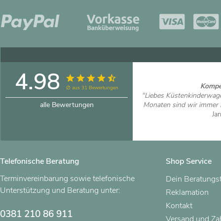
4.98
Kompet
∅ aus 31 Bewertungen
"Liebes Küstenkinderwag
alle Bewertungen
Monaten sind wir immer no
Ja
Artikel
Telefonische Beratung
Shop Service
Terminvereinbarung sowie telefonische
Dein Beratungs
Unterstützung und Beratung unter:
Reklamation
Kontakt
0381 210 86 911
Versand und Z