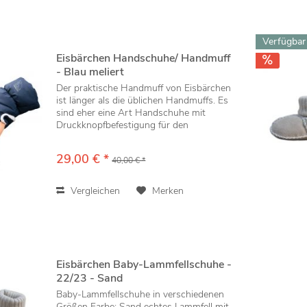
Verfügbar
Eisbärchen Handschuhe/ Handmuff
- Blau meliert
Der praktische Handmuff von Eisbärchen
ist länger als die üblichen Handmuffs. Es
sind eher eine Art Handschuhe mit
Druckknopfbefestigung für den
Kinderwagengriff. Handmuffs wärmen
ohne Handschuhe zu tragen und Sie
29,00 € *
40,00 € *
müssen nicht erst Ihre...
Vergleichen
Merken
Eisbärchen Baby-Lammfellschuhe -
22/23 - Sand
Baby-Lammfellschuhe in verschiedenen
Größen Farbe: Sand echtes Lammfell mit