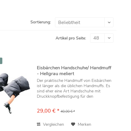
Sortierung:
Artikel pro Seite:
Eisbärchen Handschuhe/ Handmuff
- Hellgrau meliert
Der praktische Handmuff von Eisbärchen
ist länger als die üblichen Handmuffs. Es
sind eher eine Art Handschuhe mit
Druckknopfbefestigung für den
Kinderwagengriff. Handmuffs wärmen
ohne Handschuhe zu tragen und Sie
29,00 € *
40,00 € *
müssen nicht erst Ihre...
Vergleichen
Merken