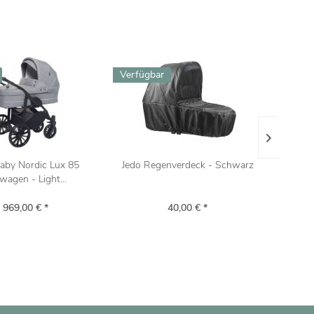
Verfügbar
4-8 
aby Nordic Lux 85
Jedo Regenverdeck - Schwarz
Ba
wagen - Light...
 969,00 € *
40,00 € *