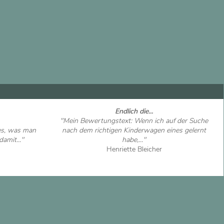
Endlich die...
"Mein Bewertungstext: Wenn ich auf der Suche
les, was man
nach dem richtigen Kinderwagen eines gelernt
amit..."
habe,..."
Henriette Bleicher
Artikel ansehen