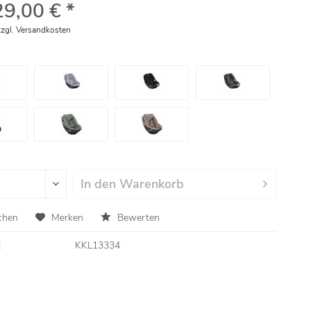
29,00 € *
zzgl. Versandkosten
In den
Warenkorb
chen
Merken
Bewerten
:
KKL13334