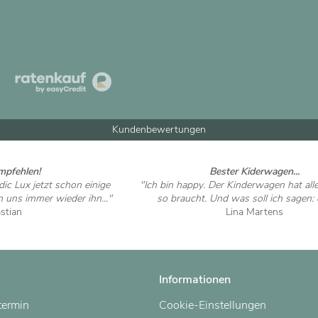
Kundenbewertungen
mpfehlen!
Bester Kiderwagen...
ic Lux jetzt schon einige
"Ich bin happy. Der Kinderwagen hat al
n uns immer wieder ihn..."
so braucht. Und was soll ich sagen: d
stian
Lina Martens
 ansehen
Artikel ansehen
Informationen
termin
Cookie-Einstellungen