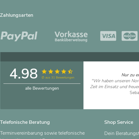
Zahlungsarten
4.98
Nur zu e
∅ aus 31 Bewertungen
"Wir haben unseren Nord
Zeit im Einsatz und freue
alle Bewertungen
Seba
Artikel
Telefonische Beratung
Shop Service
Terminvereinbarung sowie telefonische
Dein Beratungs