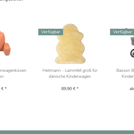
Verfügbar
Verfügbar
derwagenkissen
Heitmann - Lammfell groß für
Basson B
on
dänische Kinderwagen
Kinder
 € *
89,90 € *
ab