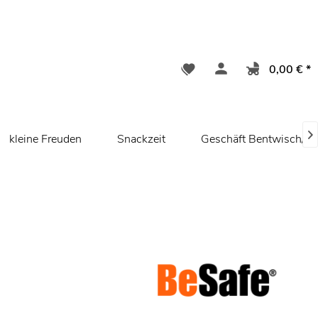
0,00 € *

kleine Freuden
Snackzeit
Geschäft Bentwisch/ R