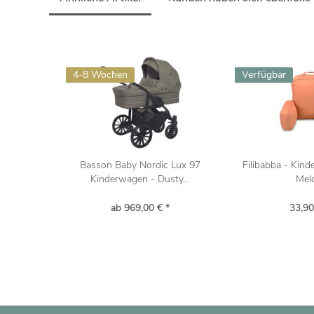
4-8 Wochen
Verfügbar
Basson Baby Nordic Lux 97
Filibabba - Kin
Kinderwagen - Dusty...
Mel
ab 969,00 € *
33,90